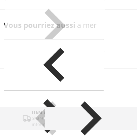
Vous pourriez aussi
aimer
Complementary
products
ITEM BAR TITLE
Share shipping, delivery, policy
information.