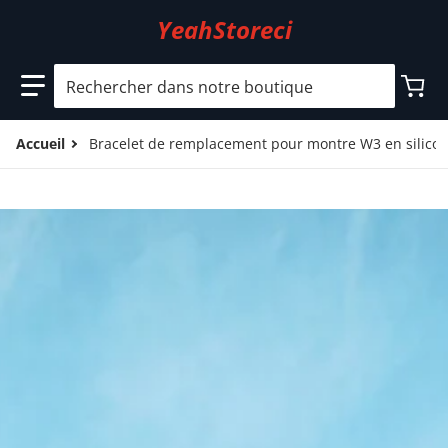
YeahStoreci
Rechercher dans notre boutique
Accueil
Bracelet de remplacement pour montre W3 en silico
files/5_3c3f5dcb-0947-44a7-ad69-7ba816043468.jpg