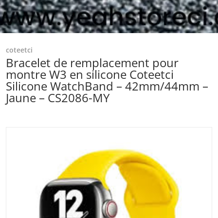
coteetci
Bracelet de remplacement pour
montre W3 en silicone Coteetci
Silicone WatchBand – 42mm/44mm –
Jaune – CS2086-MY
files/telechargement-2025-11-17T083345.244.jpg