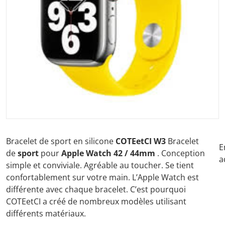
Ouvrir les médias 1 dans la vu
Bracelet de sport en silicone
COTEetCI W3
Bracelet
E
de
sport
pour
Apple Watch 42 / 44mm
. Conception
a
simple et conviviale. Agréable au toucher. Se tient
confortablement sur votre main. L’Apple Watch est
différente avec chaque bracelet. C’est pourquoi
COTEetCI a créé de nombreux modèles utilisant
différents matériaux.