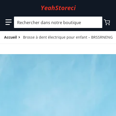
YeahStoreci
Rechercher dans notre boutique
Accueil
Brosse à dent électrique pour enfant – BRSSRNENG –
files/5_3c3f5dcb-0947-44a7-ad69-7ba816043468.jpg