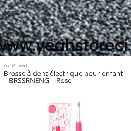
YeahStoreci
Brosse à dent électrique pour enfant
– BRSSRNENG – Rose
files/telechargement-2025-11-10T110548.955.jpg