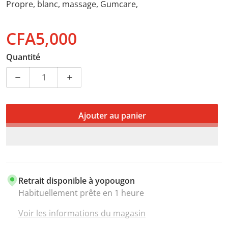
Propre, blanc, massage, Gumcare,
CFA5,000
Prix normal
Quantité
Diminuer la quantité pour Brosse à dent électrique 
Augmenter la quantité pour Brosse à de
Ajouter au panier
Retrait disponible à
yopougon
Habituellement prête en 1 heure
Voir les informations du magasin