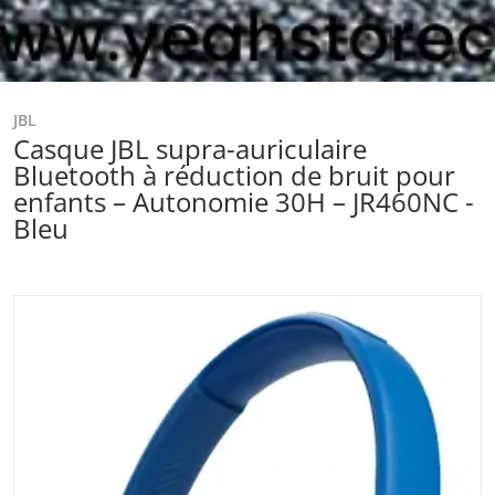
JBL
Casque JBL supra-auriculaire
Bluetooth à réduction de bruit pour
enfants – Autonomie 30H – JR460NC -
Bleu
files/Captured_ecran2024-05-03154502.png