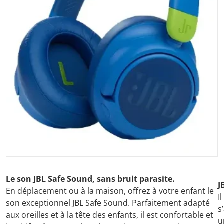
Ouvrir les médias 1 dans la vu
Le son JBL Safe Sound, sans bruit parasite.
J
En déplacement ou à la maison, offrez à votre enfant le
I
son exceptionnel JBL Safe Sound. Parfaitement adapté
s
aux oreilles et à la tête des enfants, il est confortable et
u