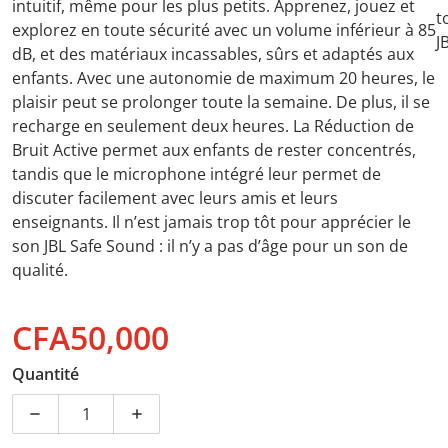
intuitif, même pour les plus petits. Apprenez, jouez et
t
explorez en toute sécurité avec un volume inférieur à 85
J
dB, et des matériaux incassables, sûrs et adaptés aux
enfants. Avec une autonomie de maximum 20 heures, le
plaisir peut se prolonger toute la semaine. De plus, il se
recharge en seulement deux heures. La Réduction de
Bruit Active permet aux enfants de rester concentrés,
tandis que le microphone intégré leur permet de
discuter facilement avec leurs amis et leurs
enseignants. Il n’est jamais trop tôt pour apprécier le
son JBL Safe Sound : il n’y a pas d’âge pour un son de
qualité.
CFA50,000
Prix normal
Quantité
Diminuer la quantité pour Casque JBL supra-auriculai
Augmenter la quantité pour Casque JBL s