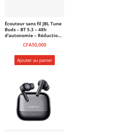
Écouteur sans fil JBL Tune
Buds – BT 5.3 – 48h
d’autonomie – Réduction
de bruit active –
CFA50,000
Réduction Adaptative du
bruit – Résistante à l’eau
et à la poussière – Bleu
Ajouter au panier