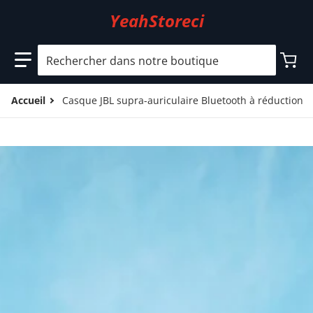
YeahStoreci
Rechercher dans notre boutique
Accueil
Casque JBL supra-auriculaire Bluetooth à réduction 
files/5_3c3f5dcb-0947-44a7-ad69-7ba816043468.jpg