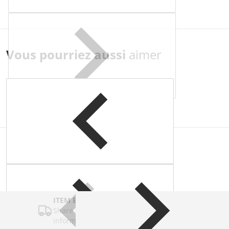
Vous pourriez aussi
aimer
Complementary
products
ITEM BAR TITLE
Share shipping, delivery, policy
information.