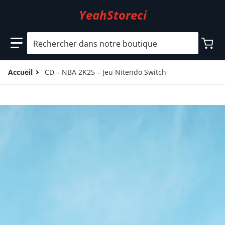
YeahStoreci
Rechercher dans notre boutique
Accueil
CD – NBA 2K25 – Jeu Nitendo Switch
files/5_3c3f5dcb-0947-44a7-ad69-7ba816043468.jpg