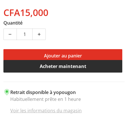
CFA15,000
Prix normal
Quantité
Diminuer la quantité pour CD – NBA 2K25 – Jeu Nitend
Augmenter la quantité pour CD – NBA 2K
Ajouter au panier
Acheter maintenant
Retrait disponible à
yopougon
Habituellement prête en 1 heure
Voir les informations du magasin