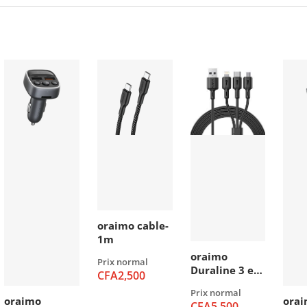
oraimo cable-
1m
oraimo
Prix normal
Duraline 3 en
CFA2,500
1 .2M 3A
Prix normal
Cable
oraimo
ora
CFA5,500