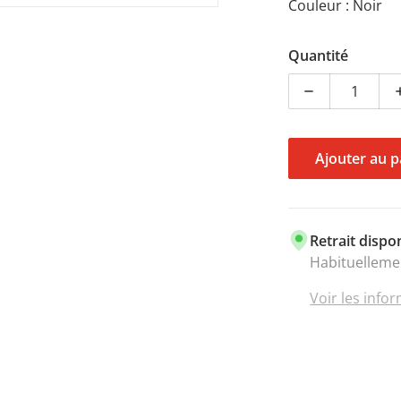
Couleur : Noir
Quantité
Diminuer la 
Ajouter au p
Retrait dispo
Habituelleme
Voir les info