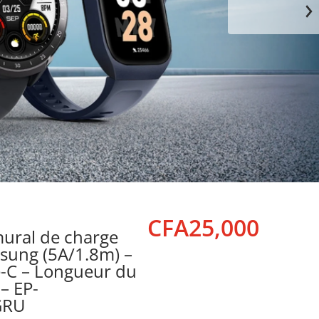
00x300.webp
files
CFA25,000
ural de charge
Prix norma
sung (5A/1.8m) –
-C – Longueur du
– EP-
GRU