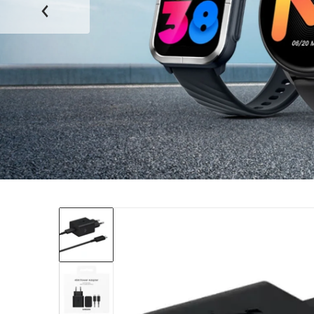
files/EP-T4511XBEGRU.webp