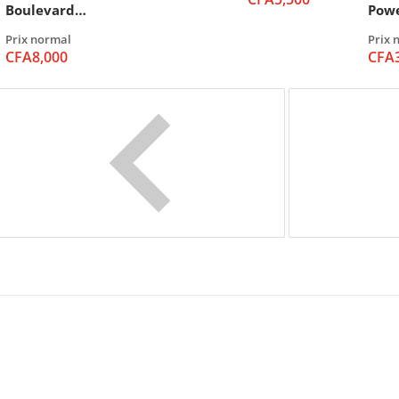
Boulevard
Powe
18W Car
Batt
Prix normal
Prix 
Charger
Exte
CFA8,000
CFA
500
Cha
Rap