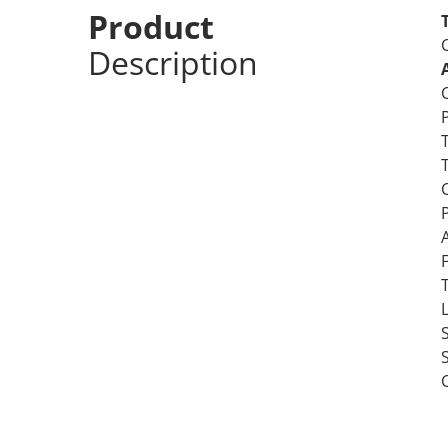
Product
Description
T
A