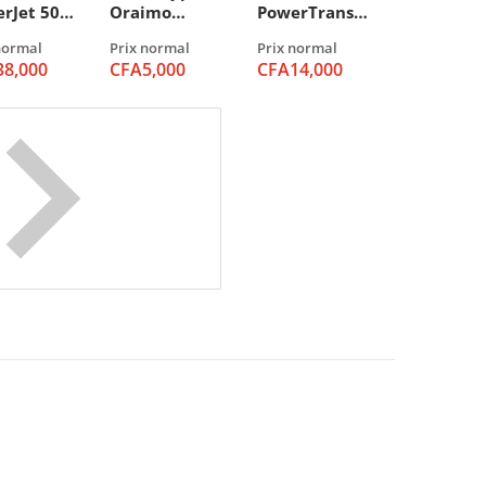
rJet 501
Oraimo
PowerTrans
erie
(Données et
Hub USB-C 7
normal
Prix normal
Prix normal
rne
de Charge
en 1
38,000
CFA5,000
CFA14,000
00mAh
rapide)
Adaptateur
rge
multifonction
ide
nel Station
d'accueil