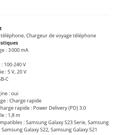
t
 téléphone, Chargeur de voyage téléphone
istiques
Ouvrir les médias 2 dans la vue galerie
ge : 3 000 mA
 : 100-240 V
e : 5 V, 20 V
SB-C
ine : oui
ge : Charge rapide
harge rapide : Power Delivery (PD) 3.0
e : 1,8 m
patibles : Samsung Galaxy S23 Serie, Samsung
e, Samsung Galaxy S22, Samsung Galaxy S21