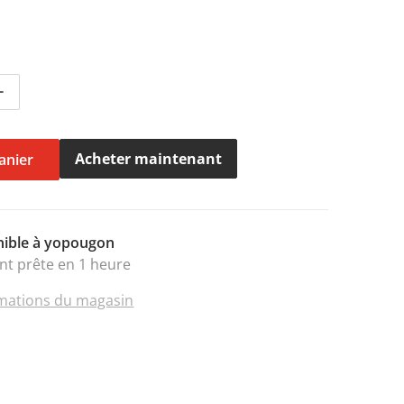
quantité pour Chargeur mural de charge rapide Samsung (5
Augmenter la quantité pour Chargeur mural de charge rap
Acheter maintenant
anier
nible à
yopougon
nt prête en 1 heure
rmations du magasin