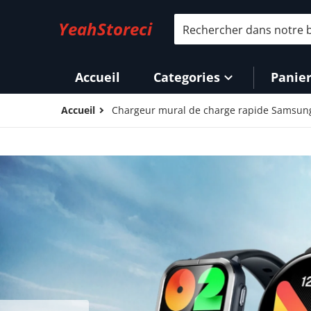
Rechercher dans notre bo
YeahStoreci
Accueil
Categories
Panie
Accueil
Chargeur mural de charge rapide Samsung
files/9.jpg