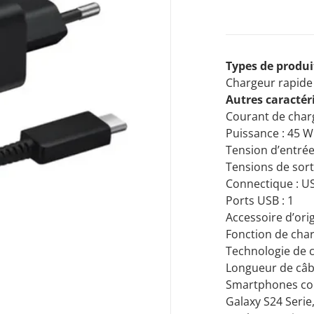
Types de produi
Chargeur rapide
Autres caractér
es médias 1 dans la vue galerie
Courant de char
Puissance : 45 W
Tension d’entrée
Tensions de sorti
Connectique : U
Ports USB : 1
Accessoire d’orig
Fonction de char
Technologie de c
Longueur de câbl
Smartphones com
Galaxy S24 Seri