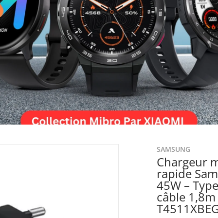
files/EP-T4511XBEGRU-2-3
SAMSUNG
Chargeur m
rapide Sam
45W – Type
câble 1,8m 
T4511XBE