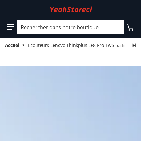
YeahStoreci
Rechercher dans notre boutique
Accueil
Écouteurs Lenovo Thinkplus LP8 Pro TWS 5.2BT HiFi St
files/9.jpg