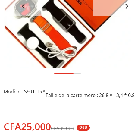
a vue galerie
Ouvrir les médias 1 dans la vu
Modèle : S9 ULTRA
Taille de la carte mère : 26,8 * 13,4 * 0
CFA25,000
CFA35,000
-29%
Prix soldé
Prix normal