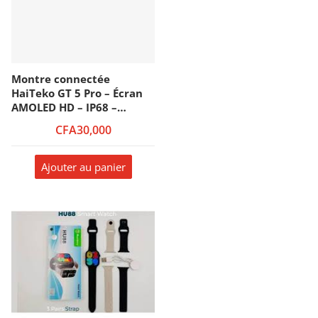
Montre connectée
HaiTeko GT 5 Pro – Écran
AMOLED HD – IP68 –
Jusqu’à 10J d’autonomie –
CFA30,000
Avec 2 bracelets
supplémentaires – Suivi
d’activité et de la santé –
Ajouter au panier
RW-65