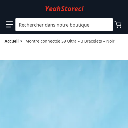
YeahStoreci
Rechercher dans notre boutique
Accueil
Montre connectée S9 Ultra – 3 Bracelets – Noir
files/5_3c3f5dcb-0947-44a7-ad69-7ba816043468.jpg