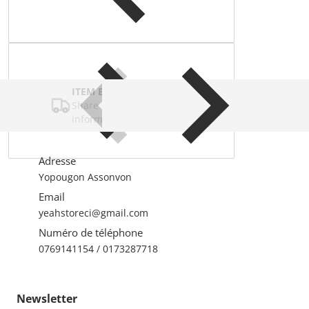
Complementary
products
ITEM BAR TITLE
Share shipping, delivery, policy
information.
Adresse
Yopougon Assonvon
Email
yeahstoreci@gmail.com
Numéro de téléphone
0769141154 / 0173287718
Newsletter