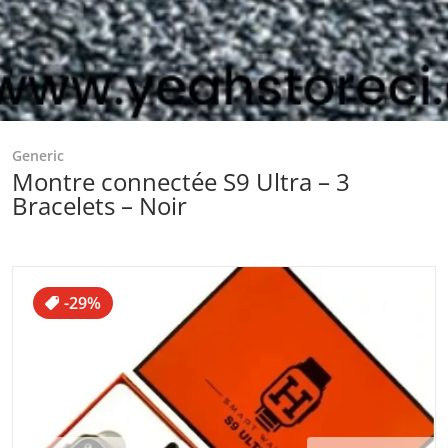
Generic
Montre connectée S9 Ultra – 3
Bracelets – Noir
files/Captured_ecran2024-04-27180114.png
f
-29%