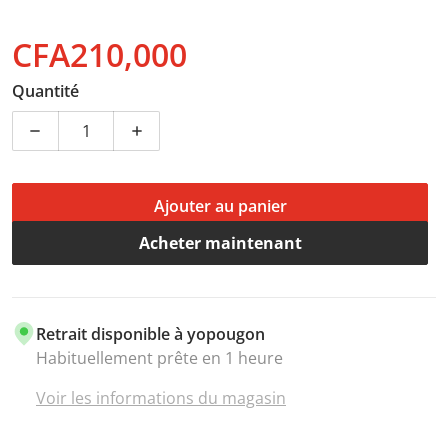
CFA210,000
Prix normal
Quantité
Diminuer la quantité pour Samsung Galaxy A56 – 8Go de 
Augmenter la quantité pour Samsung Galax
Ajouter au panier
Acheter maintenant
Retrait disponible à
yopougon
Habituellement prête en 1 heure
Voir les informations du magasin