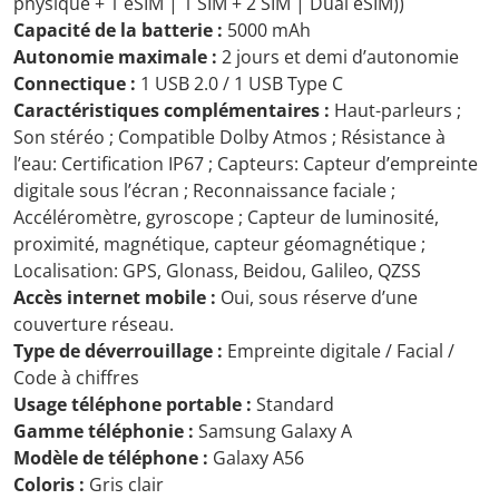
physique + 1 eSIM | 1 SIM + 2 SIM | Dual eSIM))
Capacité de la batterie :
5000 mAh
Autonomie maximale :
2 jours et demi d’autonomie
Connectique :
1 USB 2.0 / 1 USB Type C
Caractéristiques complémentaires :
Haut-parleurs ;
Son stéréo ; Compatible Dolby Atmos ; Résistance à
l’eau: Certification IP67 ; Capteurs: Capteur d’empreinte
digitale sous l’écran ; Reconnaissance faciale ;
Accéléromètre, gyroscope ; Capteur de luminosité,
proximité, magnétique, capteur géomagnétique ;
Localisation: GPS, Glonass, Beidou, Galileo, QZSS
Accès internet mobile :
Oui, sous réserve d’une
couverture réseau.
Type de déverrouillage :
Empreinte digitale / Facial /
Code à chiffres
Usage téléphone portable :
Standard
Gamme téléphonie :
Samsung Galaxy A
Modèle de téléphone :
Galaxy A56
Coloris :
Gris clair