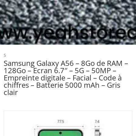
S
Samsung Galaxy A56 – 8Go de RAM –
128Go – Ecran 6.7″ – 5G – 50MP –
Empreinte digitale – Facial – Code à
chiffres – Batterie 5000 mAh – Gris
clair
files/telechargement-2025-11-13T135746.298.jpg
f