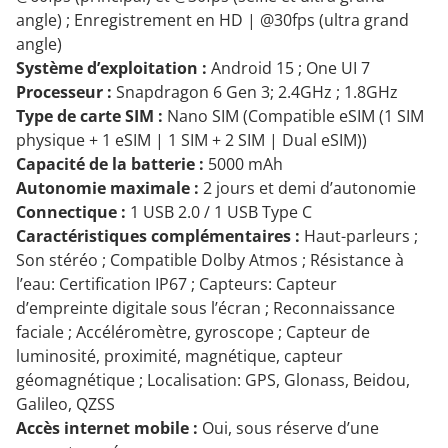
angle) ; Enregistrement en HD | @30fps (ultra grand
angle)
Système d’exploitation :
Android 15 ; One UI 7
Processeur :
Snapdragon 6 Gen 3; 2.4GHz ; 1.8GHz
Type de carte SIM :
Nano SIM (Compatible eSIM (1 SIM
physique + 1 eSIM | 1 SIM + 2 SIM | Dual eSIM))
Capacité de la batterie :
5000 mAh
Autonomie maximale :
2 jours et demi d’autonomie
Connectique :
1 USB 2.0 / 1 USB Type C
Caractéristiques complémentaires :
Haut-parleurs ;
Son stéréo ; Compatible Dolby Atmos ; Résistance à
l’eau: Certification IP67 ; Capteurs: Capteur
d’empreinte digitale sous l’écran ; Reconnaissance
faciale ; Accéléromètre, gyroscope ; Capteur de
luminosité, proximité, magnétique, capteur
géomagnétique ; Localisation: GPS, Glonass, Beidou,
Galileo, QZSS
Accès internet mobile :
Oui, sous réserve d’une