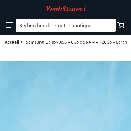
YeahStoreci
Rechercher dans notre boutique
Accueil
Samsung Galaxy A56 – 8Go de RAM – 128Go – Ecran 6.7″ 
files/5_3c3f5dcb-0947-44a7-ad69-7ba816043468.jpg