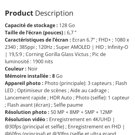
Product
Description
Capacité de stockage :
128 Go
Taille de l’écran (pouces) :
6,7 ”
Caractéristiques de l’écran :
Ecran 6.7“ ; FHD+ ; 1080 x
2340 ; 385ppi ; 120Hz ; Super AMOLED | HID ; Infinity-O
| 19,5:9 ; Corning Gorilla Glass Victus ; Pic de
luminosité : 1900 nits
Couleur :
Noir
Mémoire installée : 8
Go
Appareil photo :
Photo (principale): 3 capteurs ; Flash
LED ; Optimiseur de scènes ; Aide au cadrage ;
Lancement rapide ; HDR Auto ; Photo (selfie): 1 capteur
; Flash avant (écran) ; Selfie paume
Résolution photo :
50 MP + 8MP + 5MP + 12MP
Résolution vidéo :
Enregistrement en 4K/UHD |
@30fps (principal et selfie) ; Enregistrement en FHD |
@60fps (principal) et @30fps (selfie et ultra grand