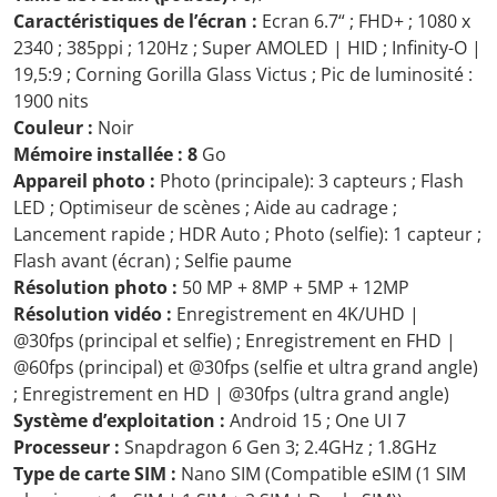
Caractéristiques de l’écran :
Ecran 6.7“ ; FHD+ ; 1080 x
2340 ; 385ppi ; 120Hz ; Super AMOLED | HID ; Infinity-O |
19,5:9 ; Corning Gorilla Glass Victus ; Pic de luminosité :
1900 nits
Couleur :
Noir
Mémoire installée : 8
Go
Appareil photo :
Photo (principale): 3 capteurs ; Flash
LED ; Optimiseur de scènes ; Aide au cadrage ;
Lancement rapide ; HDR Auto ; Photo (selfie): 1 capteur ;
Flash avant (écran) ; Selfie paume
Résolution photo :
50 MP + 8MP + 5MP + 12MP
Résolution vidéo :
Enregistrement en 4K/UHD |
@30fps (principal et selfie) ; Enregistrement en FHD |
@60fps (principal) et @30fps (selfie et ultra grand angle)
; Enregistrement en HD | @30fps (ultra grand angle)
Système d’exploitation :
Android 15 ; One UI 7
Processeur :
Snapdragon 6 Gen 3; 2.4GHz ; 1.8GHz
Type de carte SIM :
Nano SIM (Compatible eSIM (1 SIM