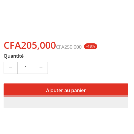
CFA205,000
CFA250,000
-18%
Prix soldé
Prix normal
Quantité
Diminuer la quantité pour Samsung Galaxy Watch6 Clas
Augmenter la quantité pour Samsung Gala
Ajouter au panier