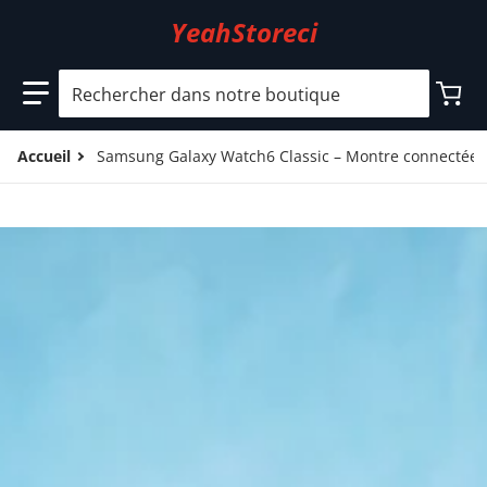
YeahStoreci
Rechercher dans notre boutique
Accueil
Samsung Galaxy Watch6 Classic – Montre connectée 4
files/5_3c3f5dcb-0947-44a7-ad69-7ba816043468.jpg