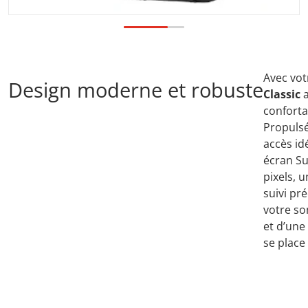
Avec vo
Design moderne et robuste
Classic
a
conforta
Propulsé
accès id
écran Su
pixels, 
suivi pré
votre so
et d’une
se place