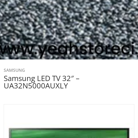
SAMSUNG
Samsung LED TV 32″ –
UA32N5000AUXLY
files/telechargement-2025-11-24T115738.955.jpg