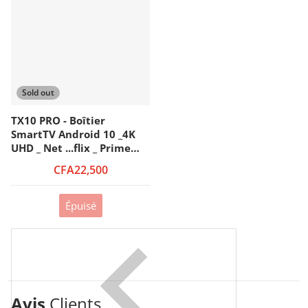
Sold out
TX10 PRO - Boîtier
SmartTV Android 10 _4K
UHD _ Net ...flix _ Prime
Plus _ Disney+
CFA22,500
Télécommande
Épuisé
Avis
Clients