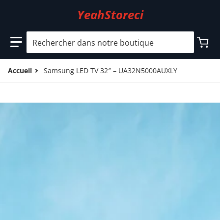
YeahStoreci
Rechercher dans notre boutique
Accueil
Samsung LED TV 32″ – UA32N5000AUXLY
files/5_3c3f5dcb-0947-44a7-ad69-7ba816043468.jpg