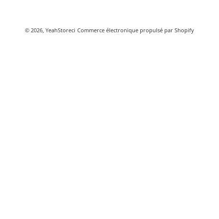
Méthodes de paiement
© 2026,
YeahStoreci
Commerce électronique propulsé par Shopify