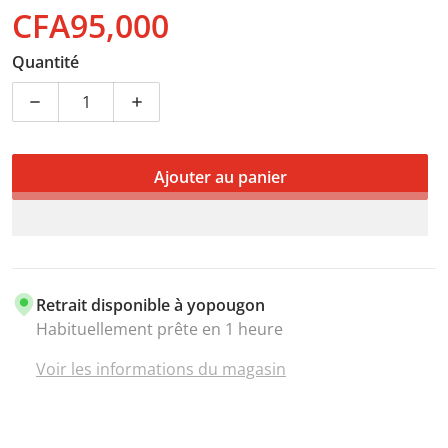
CFA95,000
Prix normal
Quantité
Diminuer la quantité pour Samsung LED TV 32″ – UA
Augmenter la quantité pour Samsung L
Ajouter au panier
Retrait disponible à
yopougon
Habituellement prête en 1 heure
Voir les informations du magasin