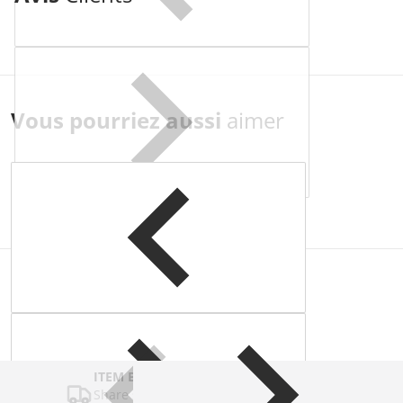
Vous pourriez aussi
aimer
Complementary
products
ITEM BAR TITLE
Share shipping, delivery, policy