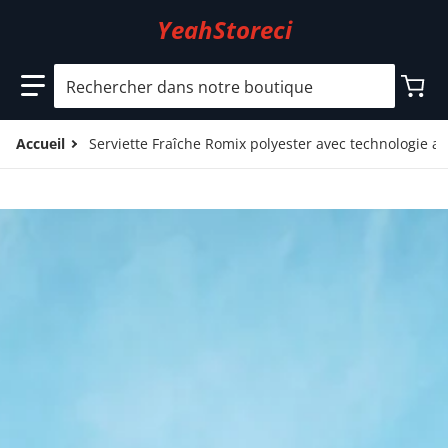
YeahStoreci
Rechercher dans notre boutique
Accueil
Serviette Fraîche Romix polyester avec technologie an
files/5_3c3f5dcb-0947-44a7-ad69-7ba816043468.jpg