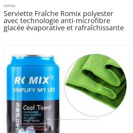
romix
Serviette Fraîche Romix polyester
avec technologie anti-microfibre
glacée évaporative et rafraîchissante
files/telechargement-2025-11-10T114006.269.jpg
Ouvrir les médias 1 dans la vu