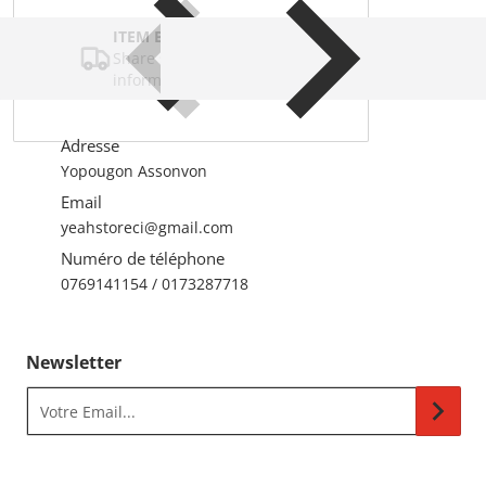
ITEM BAR TITLE
Share shipping, delivery, policy
information.
Adresse
Yopougon Assonvon
Email
yeahstoreci@gmail.com
Numéro de téléphone
0769141154 / 0173287718
Newsletter
Votre Email...