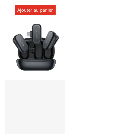
bruit à deux niveaux –
contrôle de gain adaptatif
Ajouter au panier
– Boitier de recharge