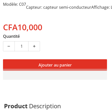
Modèle: C07
Capteur: capteur semi-conducteur
Affichage: 
CFA10,000
Prix normal
Quantité
Diminuer la quantité pour Testeur d’alcoolémie profe
Augmenter la quantité pour Testeur d’al
Ajouter au panier
Product
Description