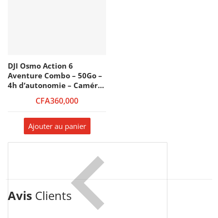
DJI Osmo Action 6
Aventure Combo – 50Go –
4h d’autonomie – Caméra
sportive étanche – 4K HDR
CFA360,000
– Double écran tactile –
Wifi 6 – BT 5.1
Ajouter au panier
Avis
Clients