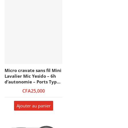
Micro cravate sans fil Mini
Lavalier Mic Yesido – 6h
d’autonomie – Ports Type-
C – 50m – Réduction de
CFA25,000
bruit AI – KR22
Ajouter au panier