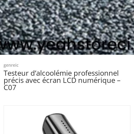
genreic
Testeur d’alcoolémie professionnel
précis avec écran LCD numérique –
C07
files/Captured_ecran2024-06-05175734.png