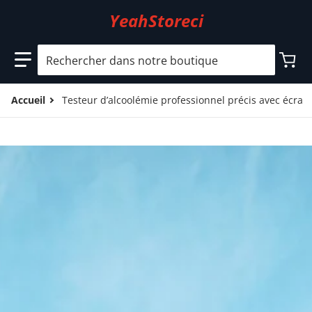
YeahStoreci
Rechercher dans notre boutique
Accueil
Testeur d’alcoolémie professionnel précis avec écra
files/5_3c3f5dcb-0947-44a7-ad69-7ba816043468.jpg