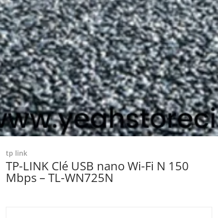
tp link
TP-LINK Clé USB nano Wi-Fi N 150
Mbps – TL-WN725N
files/Captured_ecran2024-05-23125404.png