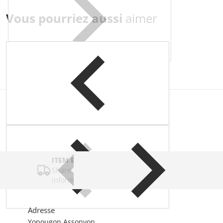
Vous pourriez aussi
aimer
Complementary
products
ITEM BAR TITLE
Share shipping, delivery, policy
information.
Adresse
Yopougon Assonvon