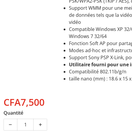
PSK/WPA2-PSK (TKIP / AES), 
Support WMM pour une meill
de données tels que la vidéo
vidéo
Compatible Windows XP 32/64
Windows 7 32/64
Fonction Soft AP pour partag
Modes ad-hoc et infrastruct
Support Sony PSP X-Link, pou
Utilitaire fourni pour une 
Compatibilité 802.11b/g/n
taille nano (mm) : 18.6 x 15 x
CFA7,500
Prix normal
Quantité
Diminuer la quantité pour TP-LINK Clé USB nano Wi-
Augmenter la quantité pour TP-LINK Cl