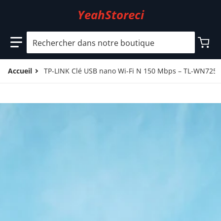
YeahStoreci
Rechercher dans notre boutique
Accueil
TP-LINK Clé USB nano Wi-Fi N 150 Mbps – TL-WN725
files/5_3c3f5dcb-0947-44a7-ad69-7ba816043468.jpg